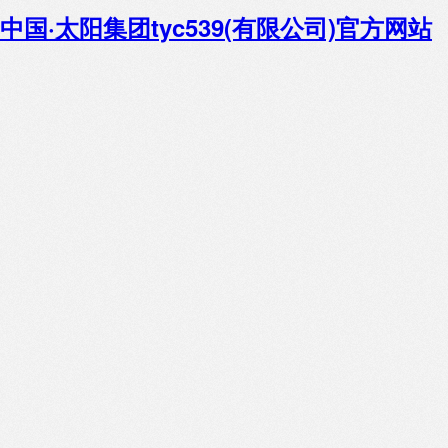
中国·太阳集团tyc539(有限公司)官方网站