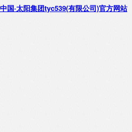
中国·太阳集团tyc539(有限公司)官方网站