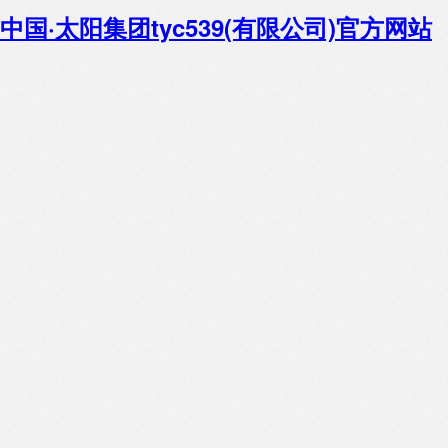
中国·太阳集团tyc539(有限公司)官方网站