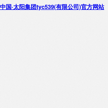
中国·太阳集团tyc539(有限公司)官方网站