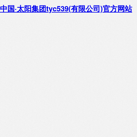
中国·太阳集团tyc539(有限公司)官方网站